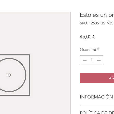
Esto es un p
SKU: 126351351935
Price
45,00 €
Quantitat
*
Afe
INFORMACIÓN
Esta es una caracter
POLÍTICA DE D
ideal para agregar 